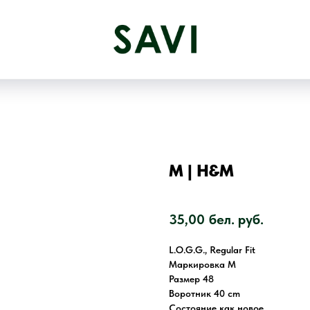
M | H&M
SKU:
2799
35,00
бел. руб.
L.O.G.G., Regular Fit
Маркировка M
Размер 48
Воротник 40 cm
Состояние как новое