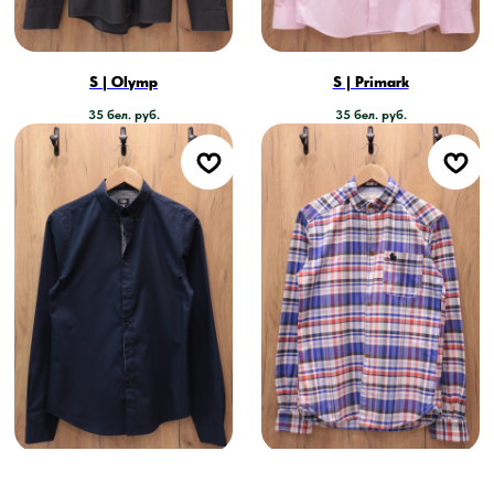
S | Olymp
S | Primark
35
бел. руб.
35
бел. руб.
S | FSBN
S | Jack & Jones