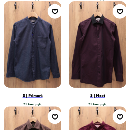
S | Primark
S | Next
35
бел. руб.
35
бел. руб.