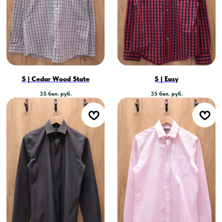
S | Cedar Wood State
S | Easy
35
бел. руб.
35
бел. руб.