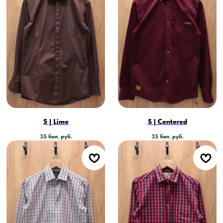
S | Lime
S | Centered
35
бел. руб.
35
бел. руб.