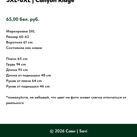
5XL-6XL | Canyon Ridge
SKU:
3415
65,00
бел. руб.
Маркировка 5XL
Размер 60-62
Воротник 61 cm
Состояние как новое
Плечи 65 cm
Грудь 94 cm
Длина 93 cm
Длина от подмышки 48 cm
Рукав от плеча 64 cm
Рукав от подмышки 46 cm
*пожалуйста, не забывай, что цвет на фото может слегка отличаться от
реального
©
2026 Сави | Savi