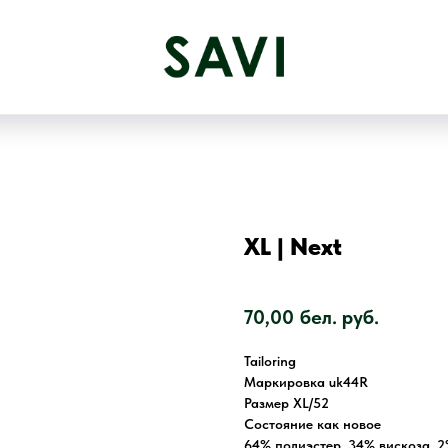
XL | Next
SKU:
4019
70,00
бел. руб.
Tailoring
Маркировка uk44R
Размер XL/52
Состояние как новое
64% полиэстер, 34% вискоза, 2