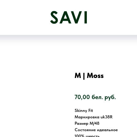
M | Moss
SKU:
2580
70,00
бел. руб.
Skinny Fit
Маркировка uk38R
Размер M/48
Состояние идеальное
100% шерсть