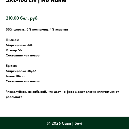
3XL-106 cm | No Name
SKU:
3234
210,00
бел. руб.
88% шерсть, 8% полиамид, 4% эластан
Пиджак:
Маркировка 3XL
Размер 56
Состояние как новое
Брюки:
Маркировка 40/32
Талия 106 cm
Состояние как новое
*пожалуйста, не забывай, что цвет на фото может слегка отличаться от
реального
©
2026 Сави | Savi