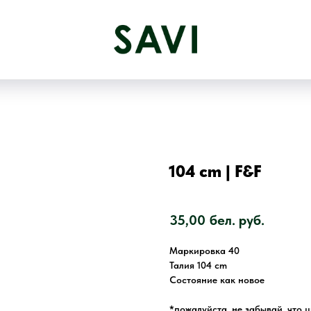
104 cm | F&F
SKU:
2540
35,00
бел. руб.
Маркировка 40
Талия 104 cm
Состояние как новое
*пожалуйста, не забывай, что 