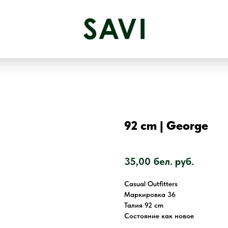
92 cm | George
SKU:
1036
35,00
бел. руб.
Casual Outfitters
Маркировка 36
Талия 92 cm
Состояние как новое