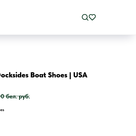
Docksides Boat Shoes | USA
00
бел. руб.
oes