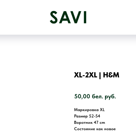
XL-2XL | H&M
SKU:
2817
50,00
бел. руб.
Маркировка XL
Размер 52-54
Воротник 47 cm
Состояние как новое