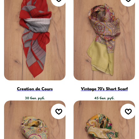
Creation de Cours
Vintage 70's Short Scarf
30
бел. руб.
45
бел. руб.