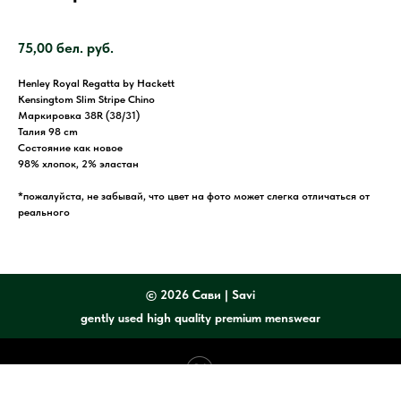
SKU:
1187
75,00
бел. руб.
Henley Royal Regatta by Hackett
Kensingtom Slim Stripe Chino
Маркировка 38R (38/31)
Талия 98 cm
Состояние как новое
98% хлопок, 2% эластан
*пожалуйста, не забывай, что цвет на фото может слегка отличаться от
реального
©
2026 Сави | Savi
gently used high quality premium menswear
Tilda
Made on