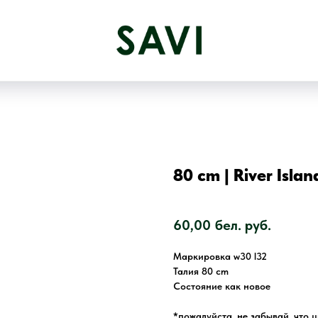
80 cm | River Islan
SKU:
1198
60,00
бел. руб.
Маркировка w30 l32
Талия 80 cm
Состояние как новое
*пожалуйста, не забывай, что 