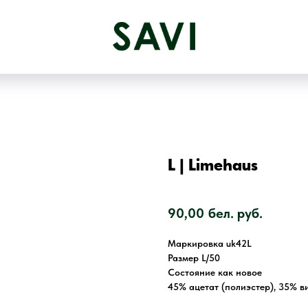
L | Limehaus
SKU:
1616
90,00
бел. руб.
Маркировка uk42L
Размер L/50
Состояние как новое
45% ацетат (полиэстер), 35% в